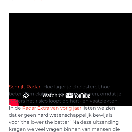
Schrijft Radar
: ‘Hoe lager je cholesterol, hoe
beter.’ Een claim die we al jaren horen, omdat je
anders het risico loopt op hart- en vaatziekten.
In de
Radar Extra van vorig jaar
lieten we zien
dat er geen hard wetenschappelijk bewijs is
voor ’the lower the better’. Na deze uitzending
kregen we veel vragen binnen van mensen die