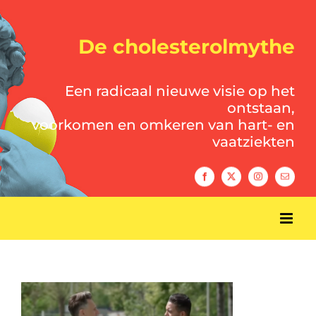
Ga
naar
inhoud
De cholesterolmythe
Een radicaal nieuwe visie op het
ontstaan,
voorkomen en ­omkeren van hart- en
vaatziekten